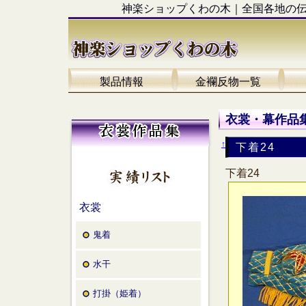
神楽ショップくわの木｜全国各地の
製品情報
金襴反物一覧
衣裳・幕作品集
↑
下着24
下着24
衣裳
鬼着
水干
打掛（姫着）