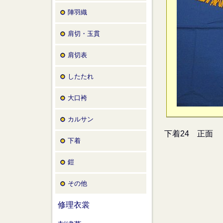
陣羽織
肩切・玉貫
肩切表
したたれ
大口袴
カルサン
下着24 正面
下着
鎧
その他
修理衣裳