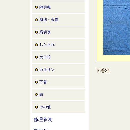
陣羽織
肩切・玉貫
肩切表
したたれ
大口袴
カルサン
下着31
下着
鎧
その他
修理衣裳