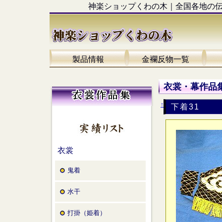
神楽ショップくわの木｜全国各地の
製品情報
金襴反物一覧
衣裳・幕作品集
↑
下着31
衣裳
鬼着
水干
打掛（姫着）