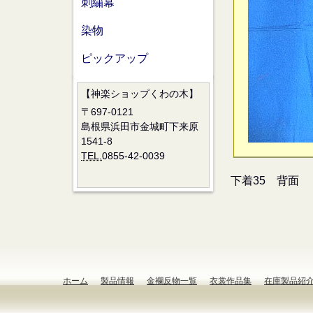
刺繍幕
染物
ピックアップ
【神楽ショップくわの木】
〒697-0121
島根県浜田市金城町下来原
1541-8
TEL.
0855-42-0039
下着35 背面
ホーム
製品情報
金襴反物一覧
衣裳作品集
在庫製品紹