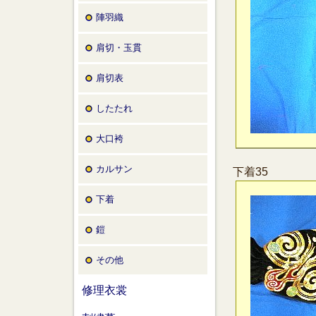
陣羽織
肩切・玉貫
肩切表
したたれ
大口袴
カルサン
下着35
下着
鎧
その他
修理衣裳