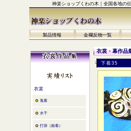
神楽ショップくわの木｜全国各地の
製品情報
金襴反物一覧
衣裳・幕作品集
↑
下着35
衣裳
鬼着
水干
打掛（姫着）