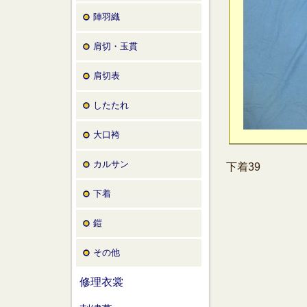
陣羽織
肩切・玉貫
肩切表
したたれ
大口袴
カルサン
下着39
下着
鎧
その他
修理衣裳