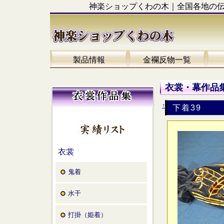
神楽ショップくわの木｜全国各地の
製品情報
金襴反物一覧
衣裳・幕作品集
↑
下着39
衣裳
鬼着
水干
打掛（姫着）