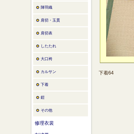
陣羽織
肩切・玉貫
肩切表
したたれ
大口袴
カルサン
下着64
下着
鎧
その他
修理衣裳