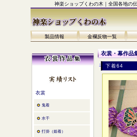
神楽ショップくわの木｜全国各地の
製品情報
金襴反物一覧
衣裳・幕作品集
↑
下着64
衣裳
鬼着
水干
打掛（姫着）