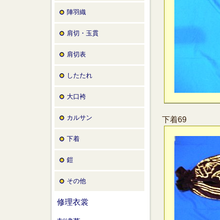
陣羽織
肩切・玉貫
肩切表
したたれ
大口袴
カルサン
下着69
下着
鎧
その他
修理衣裳