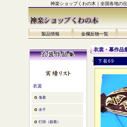
神楽ショップくわの木｜全国各地の
製品情報
金襴反物一覧
衣裳・幕作品集
↑
下着69
衣裳
鬼着
水干
打掛（姫着）